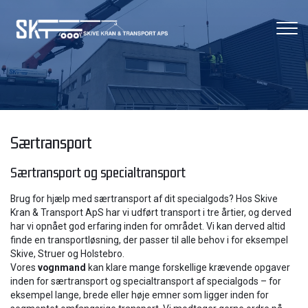
Gå
til
hovedindhold
Særtransport
Særtransport og specialtransport
Brug for hjælp med særtransport af dit specialgods? Hos Skive
Kran & Transport ApS har vi udført transport i tre årtier, og derved
har vi opnået god erfaring inden for området. Vi kan derved altid
finde en transportløsning, der passer til alle behov i for eksempel
Skive, Struer og Holstebro.
Vores
vognmand
kan klare mange forskellige krævende opgaver
inden for særtransport og specialtransport af specialgods – for
eksempel lange, brede eller høje emner som ligger inden for