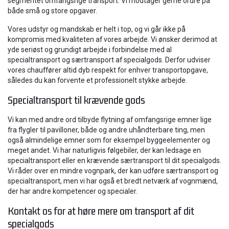
segmentet omfangsrige transport. Vi modtager gerne ordre på
både små og store opgaver.
Vores udstyr og mandskab er helt i top, og vi går ikke på
kompromis med kvaliteten af vores arbejde. Vi ønsker derimod at
yde seriøst og grundigt arbejde i forbindelse med al
specialtransport og særtransport af specialgods. Derfor udviser
vores chauffører altid dyb respekt for enhver transportopgave,
således du kan forvente et professionelt stykke arbejde.
Specialtransport til krævende gods
Vi kan med andre ord tilbyde flytning af omfangsrige emner lige
fra flygler til pavilloner, både og andre uhåndterbare ting, men
også almindelige emner som for eksempel byggeelementer og
meget andet. Vi har naturligvis følgebiler, der kan ledsage en
specialtransport eller en krævende særtransport til dit specialgods.
Vi råder over en mindre vognpark, der kan udføre særtransport og
specialtransport, men vi har også et bredt netværk af vognmænd,
der har andre kompetencer og specialer.
​Kontakt os for at høre mere om transport af dit
specialgods