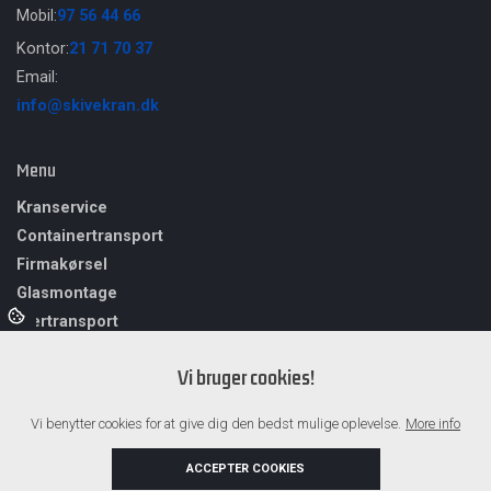
Mobil:
97 56 44 66
Kontor:
21 71 70 37
Email:
info@skivekran.dk
Menu
Kranservice
Containertransport
Firmakørsel​
Glasmontage
Særtransport
Vores vognpark
Vi bruger cookies!
​Bådopbevaring
​Bådtransport
Vi benytter cookies for at give dig den bedst mulige oplevelse.
More info
Om os
Referencer
ACCEPTER COOKIES