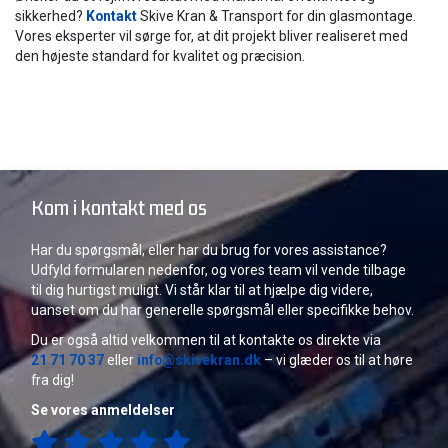
sikkerhed?
Kontakt
Skive Kran & Transport for din glasmontage.
Vores eksperter vil sørge for, at dit projekt bliver realiseret med
den højeste standard for kvalitet og præcision.
Kom i kontakt med os
Har du spørgsmål, eller har du brug for vores assistance?
Udfyld formularen nedenfor, og vores team vil vende tilbage
til dig hurtigst muligt. Vi står klar til at hjælpe dig videre,
uanset om du har generelle spørgsmål eller specifikke behov.
Du er også altid velkommen til at kontakte os direkte via
21 71 70 37
eller
info@skivekran.dk
– vi glæder os til at høre
fra dig!
Se vores anmeldelser