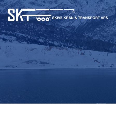
Gå
til
hovedindhold