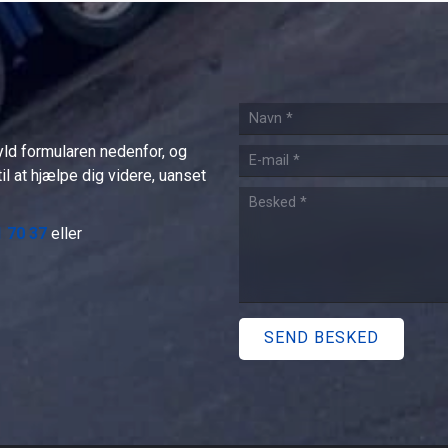
yld formularen nedenfor, og
til at hjælpe dig videre, uanset
1 70 37
eller