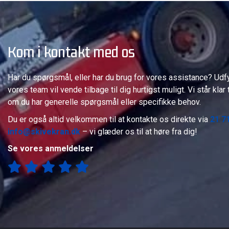
Kom i kontakt med os
Har du spørgsmål, eller har du brug for vores assistance? Udf
vores team vil vende tilbage til dig hurtigst muligt. Vi står klar 
om du har generelle spørgsmål eller specifikke behov.
Du er også altid velkommen til at kontakte os direkte via
21 7
info@skivekran.dk
– vi glæder os til at høre fra dig!
Se vores anmeldelser