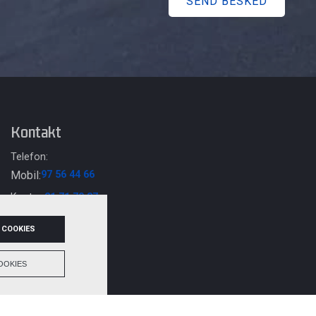
Kontakt
Telefon:
Mobil:
97 56 44 66
Kontor:
21 71 70 37
Email:
 COOKIES
info@skivekran.dk
OOKIES