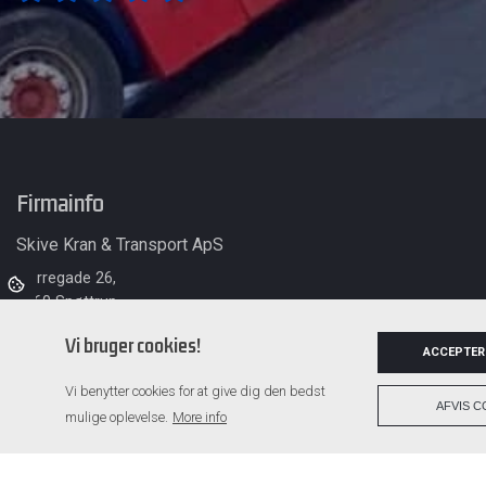
Firmainfo
Skive Kran & Transport ApS
Nørregade 26,
7860 Spøttrup
Vi bruger cookies!
ACCEPTER
Vi benytter cookies for at give dig den bedst
AFVIS C
mulige oplevelse.
More info
Copyright © 2026 - Skive Kran & Transport ApS
, CVR 39580551