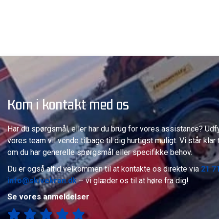
Kom i kontakt med os
Har du spørgsmål, eller har du brug for vores assistance? Udf
vores team vil vende tilbage til dig hurtigst muligt. Vi står klar 
om du har generelle spørgsmål eller specifikke behov.
Du er også altid velkommen til at kontakte os direkte via
21 7
info@skivekran.dk
– vi glæder os til at høre fra dig!
Se vores anmeldelser