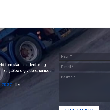
yld formularen nedenfor, og
til at hjælpe dig videre, uanset
1 70 37
eller