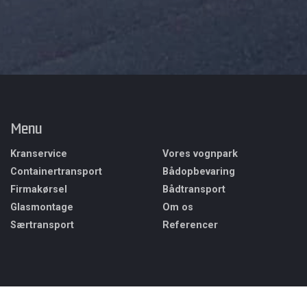
Menu
Kranservice
Vores vognpark
Containertransport
​Bådopbevaring
Firmakørsel​
​Bådtransport
Glasmontage
Om os
Særtransport
Referencer