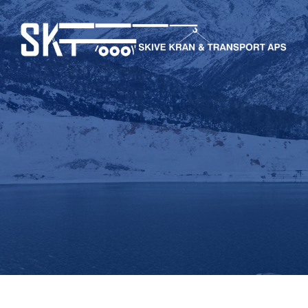
Gå
til
hovedindhold